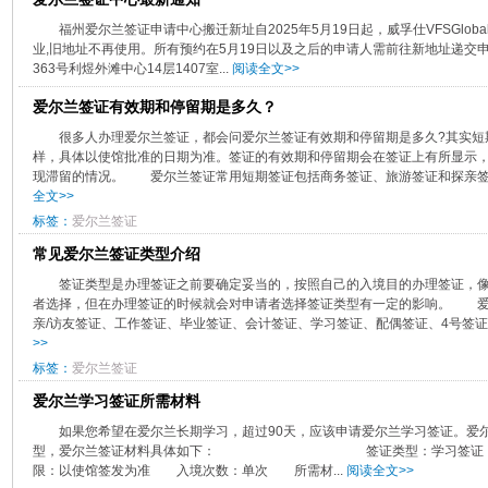
福州爱尔兰签证申请中心搬迁新址自2025年5月19日起，威孚仕VFSGlo
业,旧地址不再使用。所有预约在5月19日以及之后的申请人需前往新地址递交
363号利煜外滩中心14层1407室...
阅读全文>>
爱尔兰签证有效期和停留期是多久？
​很多人办理爱尔兰签证，都会问爱尔兰签证有效期和停留期是多久?其实
样，具体以使馆批准的日期为准。签证的有效期和停留期会在签证上有所显示
现滞留的情况。 爱尔兰签证常用短期签证包括商务签证、旅游签证和探亲签证
全文>>
标签：
爱尔兰签证
常见爱尔兰签证类型介绍
签证类型是办理签证之前要确定妥当的，按照自己的入境目的办理签证，
者选择，但在办理签证的时候就会对申请者选择签证类型有一定的影响。 
亲/访友签证、工作签证、毕业签证、会计签证、学习签证、配偶签证、4号签证、
>>
标签：
爱尔兰签证
爱尔兰学习签证所需材料
​如果您希望在爱尔兰长期学习，超过90天，应该申请爱尔兰学习签证。爱
型，爱尔兰签证材料具体如下： 签证类型：学习签证 有
限：以使馆签发为准 入境次数：单次 所需材...
阅读全文>>